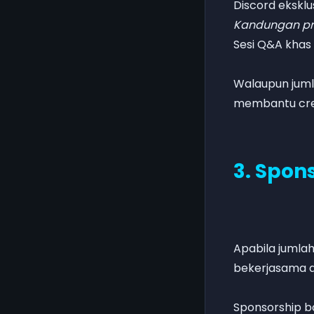
Discord eksklus
Kandungan p
Sesi Q&A khas
Walaupun jumla
membantu cre
3. Spo
Apabila jumla
bekerjasama d
Sponsorship b