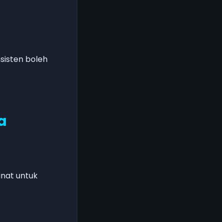
sisten boleh
a
inat untuk