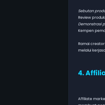
Sebutan produ
Review produk
Demonstrasi 
Kempen pema
Ramai creato
melalui kerja
4. Affil
Affiliate mar