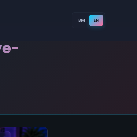
BM
EN
ve-