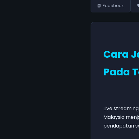
📘 Facebook

Cara J
Pada T
Live streaming
Malaysia menj
pendapatan s