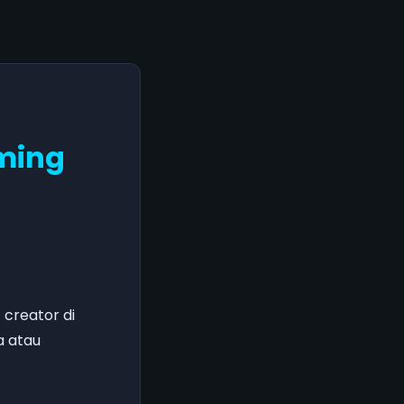
aming
 creator di
a atau