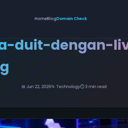
Home
Blog
Domain Check
a-duit-dengan-li
ng
📅 Jun 22, 2026
📂 Technology
⏱️ 3 min read