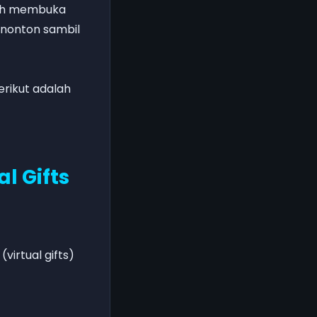
itch membuka
enonton sambil
erikut adalah
l Gifts
irtual gifts)