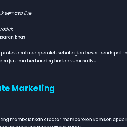
k semasa live
produk
saran khas
r profesional memperoleh sebahagian besar pendapata
sama jenama berbanding hadiah semasa live.
iate Marketing
keting membolehkan creator memperoleh komisen apabi