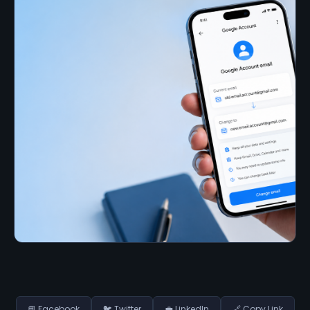
📘 Facebook
🐦 Twitter
💼 LinkedIn
🔗 Copy Link